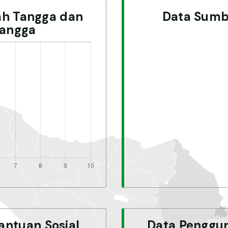
ah Tangga dan
Data Sumb
angga
antuan Sosial
Data Penggun