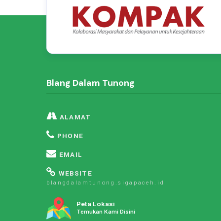
Blang Dalam Tunong
ALAMAT
PHONE
EMAIL
WEBSITE
blangdalamtunong.sigapaceh.id
Peta Lokasi
Temukan Kami Disini