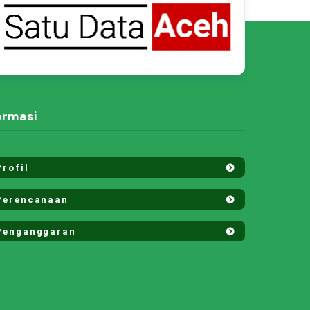
ormasi
rofil
erencanaan
enganggaran