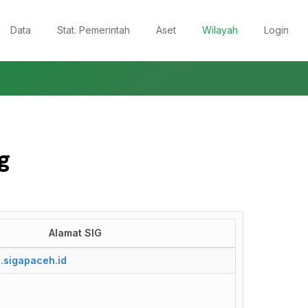
Data
Stat. Pemerintah
Aset
Wilayah
Login
g
Alamat SIG
Alamat SIG
a.sigapaceh.id