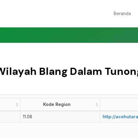
Beranda
Wilayah Blang Dalam Tunon
Kode Region
Kode Region
11.08
http://acehutar