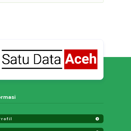
ormasi
rofil